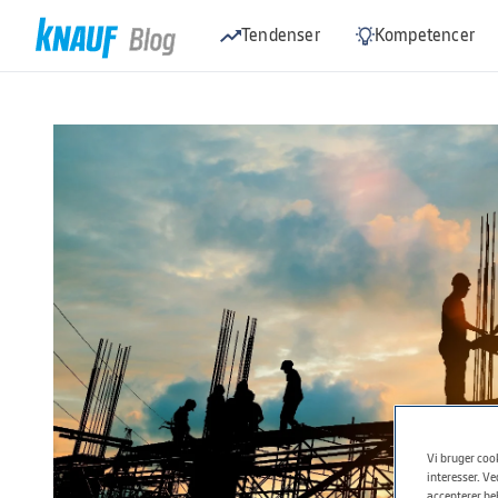
Tendenser
Kompetencer
Vi bruger cook
interesser. Ve
accepterer be