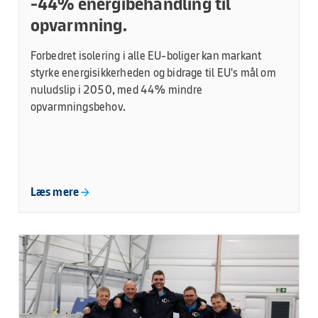
-44% energibehandling til
opvarmning.
Forbedret isolering i alle EU-boliger kan markant
styrke energisikkerheden og bidrage til EU's mål om
nuludslip i 2050, med 44% mindre
opvarmningsbehov.
Læs mere