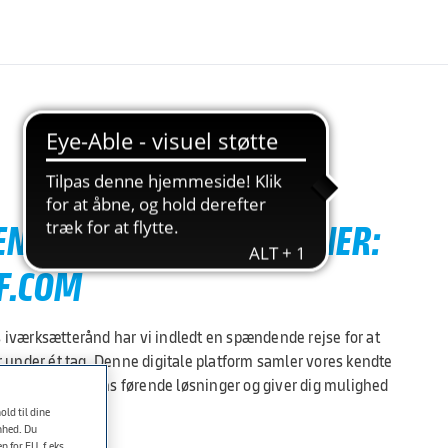
GENSKABER OG FUNKTIONER:
F.COM
iværksætterånd har vi indledt en spændende rejse for at
 under ét tag. Denne digitale platform samler vores kendte
gang til branchens førende løsninger og giver dig mulighed
mål.
old til dine
enhed. Du
 for EU, f.eks.