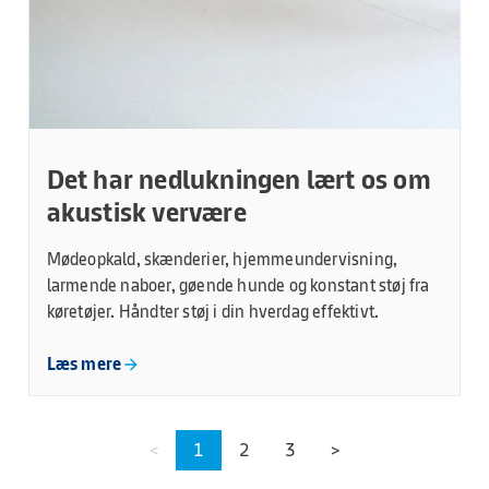
Det har nedlukningen lært os om
akustisk vervære
Mødeopkald, skænderier, hjemmeundervisning,
larmende naboer, gøende hunde og konstant støj fra
køretøjer. Håndter støj i din hverdag effektivt.
Læs mere
<
1
2
3
>