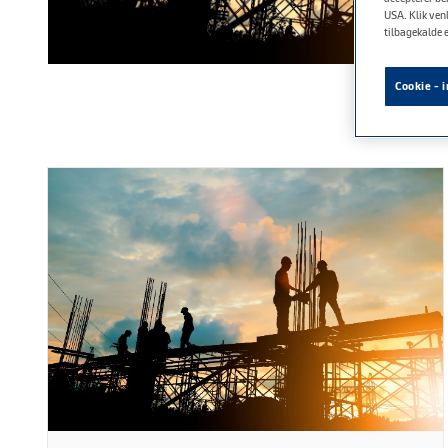
USA. Klik venl
tilbagekalde 
Cookie - i