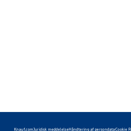
Knauf.com
Juridisk meddelelse
Håndtering af persondata
Cookie R