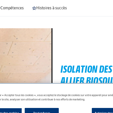
Compétences
Histoires à succès
ISOLATION DE
ALLIER BIOSOU
PERFORMANCE
r « Accepter tous les cookies », vous acceptez le stockage de cookies sur votre appareil pour amél
 le site, analyser son utilisation et contribuer à nos efforts de marketing.
Les solutions pour allier "bios
En savoir plus
s des cookies
Tout refuser
Autoriser tou