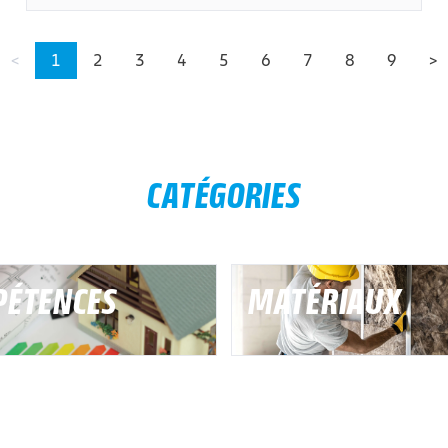
<
1
2
3
4
5
6
7
8
9
>
CATÉGORIES
ÉTENCES
MATÉRIAUX