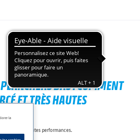
S PLANCHERS BAS : COMMENT
RCÉ ET TRÈS HAUTES
S ?
iorer la
ourcé" et très hautes performances.
s les cookies