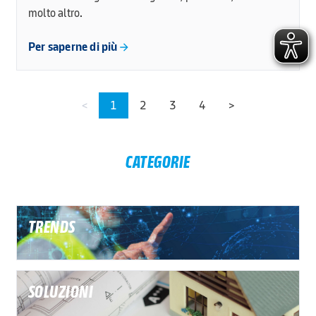
molto altro.
Per saperne di più
<
1
2
3
4
>
CATEGORIE
TRENDS
SOLUZIONI