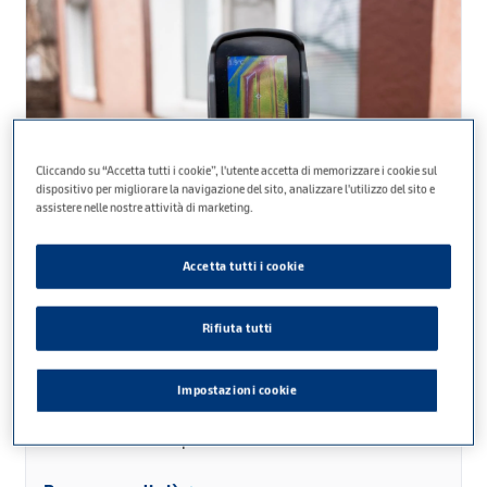
Cliccando su “Accetta tutti i cookie”, l'utente accetta di memorizzare i cookie sul
dispositivo per migliorare la navigazione del sito, analizzare l'utilizzo del sito e
assistere nelle nostre attività di marketing.
Accetta tutti i cookie
Knauf Italia | Massetto Italia |
Performance - Conducibilità
Rifiuta tutti
Termica
Impostazioni cookie
Schema di realizzazione di un massetto per impianto
di riscaldamento a pavimento