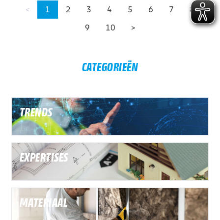
<
1
2
3
4
5
6
7
8
9
10
>
CATEGORIEËN
TRENDS
EXPERTISES
MATERIAAL